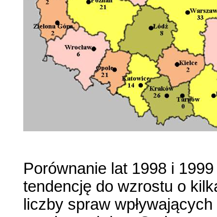
Porównanie lat 1998 i 1999 
tendencję do wzrostu o kilk
liczby spraw wpływających 