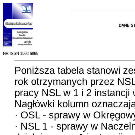
DANE S
NR ISSN 1508-6895
Poniższa tabela stanowi ze
rok otrzymanych przez NS
pracy NSL w 1 i 2 instancji 
Nagłówki kolumn oznaczają
· OSL - sprawy w Okręgow
· NSL 1 - sprawy w Naczel