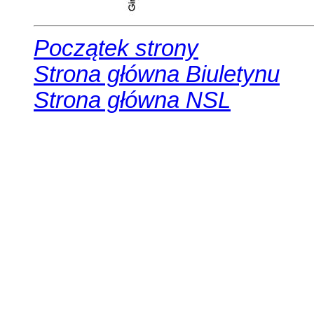
Początek strony
Strona główna Biuletynu
Strona główna NSL