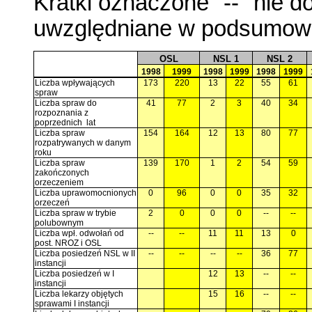
Kratki oznaczone "--" nie do
uwzględniane w podsumow
OSL
NSL 1
NSL 2
1998
1999
1998
1999
1998
1999
Liczba wpływających
173
220
13
22
55
61
spraw
Liczba spraw do
41
77
2
3
40
34
rozpoznania z
poprzednich
lat
Liczba spraw
154
164
12
13
80
77
rozpatrywanych w danym
roku
Liczba spraw
139
170
1
2
54
59
zakończonych
orzeczeniem
Liczba uprawomocnionych
0
96
0
0
35
32
orzeczeń
Liczba spraw w trybie
2
0
0
0
--
--
polubownym
Liczba wpł. odwołań od
--
--
11
11
13
0
post. NROZ i OSL
Liczba posiedzeń NSL w II
--
--
--
--
36
77
instancji
Liczba posiedzeń w I
12
13
--
--
instancji
Liczba lekarzy objętych
15
16
--
--
sprawami I instancji