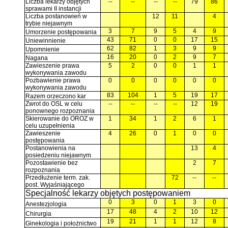
Liczba lekarzy objętych
--
--
--
--
79
86
sprawami II instancji
Liczba postanowień w
12
11
4
trybie niejawnym
3
7
9
5
4
9
Umorzenie postępowania
43
71
0
0
17
15
Uniewinnienie
62
82
1
3
9
9
Upomnienie
16
20
0
2
9
7
Nagana
Zawieszenie prawa
5
2
0
0
1
1
wykonywania zawodu
Pozbawienie prawa
0
0
0
0
0
0
wykonywania zawodu
83
104
1
5
19
17
Razem orzeczono kar
Zwrot do OSL w celu
--
--
--
--
12
19
ponownego rozpoznania
Skierowanie do OROZ w
1
34
1
2
6
1
celu uzupełnienia
Zawieszenie
4
26
0
1
0
0
postępowania
Postanowienia na
13
4
posiedzeniu niejawnym
Pozostawienie bez
2
7
rozpoznania
Przedłużenie term. zak.
72
--
--
post. Wyjaśniającego
Specjalność lekarzy objętych postępowaniem
0
3
0
1
3
0
Anestezjologia
17
48
4
2
10
12
Chirurgia
19
21
1
1
12
8
Ginekologia i położnictwo