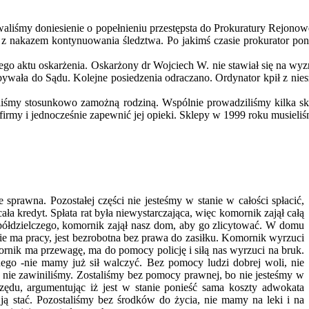
iśmy doniesienie o popełnieniu przestępsta do Prokuratury Rejonowej
 z nakazem kontynuowania śledztwa. Po jakimś czasie prokurator pono
go aktu oskarżenia. Oskarżony dr Wojciech W. nie stawiał się na wyzn
wała do Sądu. Kolejne posiedzenia odraczano. Ordynator kpił z nie
liśmy stosunkowo zamożną rodziną. Wspólnie prowadziliśmy kilka skl
ć firmy i jednocześnie zapewnić jej opieki. Sklepy w 1999 roku musiel
sprawna. Pozostałej części nie jesteśmy w stanie w całości spłacić,
ała kredyt. Spłata rat była niewystarczająca, więc komornik zajął całą
ółdzielczego, komornik zajął nasz dom, aby go zlicytować. W domu
ie ma pracy, jest bezrobotna bez prawa do zasiłku. Komornik wyrzuci
rnik ma przewagę, ma do pomocy policję i siłą nas wyrzuci na bruk.
nego -nie mamy już sił walczyć. Bez pomocy ludzi dobrej woli, nie
nie zawiniliśmy. Zostaliśmy bez pomocy prawnej, bo nie jesteśmy w
zędu, argumentując iż jest w stanie ponieść sama koszty adwokata
 ją stać. Pozostaliśmy bez środków do życia, nie mamy na leki i na