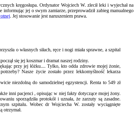
cznych kręgosłupa. Ordynator Wojciech W. zlecił leki i wyjechał na
 nie informując jej o swym zamiarze, przeprowadził zabieg manualnego
otnej
. Jej stosowanie jest naruszeniem prawa.
rzyszła o własnych siłach, ręce i nogi miała sprawne, a szpital
począł się jej koszmar i dramat naszej rodziny.
kając przy jej łóżku.... Tylko, kto odda zdrowie mojej żonie,
potrzeby? Nasze życie zostało przez lekkomyślność lekarza
wicie niezdolną do samodzielnej egzystencji. Renta to 549 zł
kże inni pacjenci , opisując w niej fakty dotyczące mojej żony.
waniu sporządziła protokół i uznała, że zarzuty są zasadne.
nym szpitalu. Wobec dr Wojciecha W. zostały wyciągnięte
ką otrzymał.