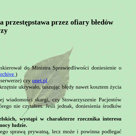
a przestępstawa przez ofiary błedów
rzy
kierował do Ministra Sprawiedliwości doniesienie o
archive
)
 serwerze) czy
onet.pl
krzętnie ukrywało, tuszując błędy nawet kosztem życia
nej wiadomości skargi, czy Stowarzyszenie Pacjentów
ego nie czytałem. Jeśli jednak, doniesienia środków
skich, wystąpi w charakterze rzecznika interesu
mocy ludzie.
 jego sprawą prywatną, lecz może i powinna podlegać