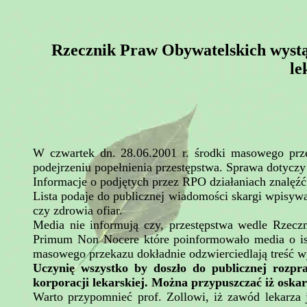
Rzecznik Praw Obywatelskich wystąp
le
W czwartek dn. 28.06.2001 r. środki masowego przek
podejrzeniu popełnienia przestępstwa. Sprawa dotycz
Informacje o podjętych przez RPO działaniach znalę
Lista podaje do publicznej wiadomości skargi wpisywa
czy zdrowia ofiar.
Media nie informują czy, przestępstwa wedle Rzeczn
Primum Non Nocere które poinformowało media o istn
masowego przekazu dokładnie odzwierciedlają treść wy
Uczynię wszystko by doszło do publicznej rozpr
korporacji lekarskiej. Można przypuszczać iż oskar
Warto przypomnieć prof. Zollowi, iż zawód lekarza 