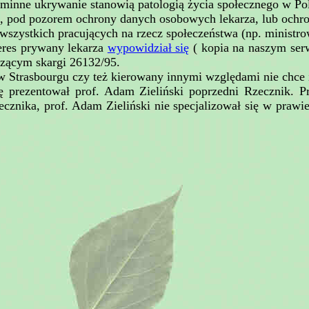
agminne ukrywanie stanowią patologią życia społecznego w Po
, pod pozorem ochrony danych osobowych lekarza, lub ochron
szystkich pracujących na rzecz społeczeństwa (np. ministrow
teres prywany lekarza
wypowidział się
( kopia na naszym ser
zącym skargi 26132/95.
 w Strasbourgu czy też kierowany innymi względami nie chce
awę prezentował prof. Adam Zieliński poprzedni Rzecznik. 
cznika, prof. Adam Zieliński nie specjalizował się w praw