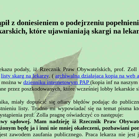
ił z doniesieniem o podejrzeniu popełnieni
karskich, które ujawnianiają skargi na leka
azu podały, iż Rzecznik Praw Obywatelskich, prof. Zoll s
y
listy skarg na lekarzy
. (
archiwalna działajaca kopia na web 
źć można w
dzienniku internetowym PAP
(kopia inf na naszym
ne przez poszkodowanych, które wcześniej lobby lekarskie s
ika, miały dopuścić się ofiary błędów podając do publicz
ieniu listy. Trudno mi wypowiadać się na temat pisma któr
stąpienia prof. Zolla pragnę oświadczyć co następuje:
awy sądowej. Mam nadzieję iż Rzecznik Praw Obywatel
żonym będę ja i inni nie mniej okaleczeni, pozbawiani po
jest zawodem zaufania publicznego. Praca lekarza nie jest