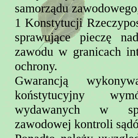
samorządu zawodowego, o
1 Konstytucji Rzeczypos
sprawujące pieczę n
zawodu w granicach int
ochrony.
Gwarancją wykonyw
koństytucyjny wy
wydawanych w spra
zawodowej kontroli sąd