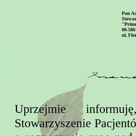
Pan A
Stowar
"Prim
00-58
ul. Flo
Uprzejmie informu
Stowarzyszenie Pacjent