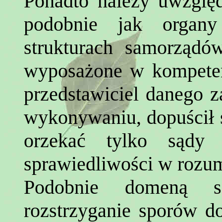
Ponadto należy uwzględn
podobnie jak organy
strukturach samorząd
wyposażone w kompeten
przedstawiciel danego z
wykonywaniu, dopuścił 
orzekać tylko sądy 
sprawiedliwości w rozum
Podobnie domeną s
rozstrzyganie sporów d