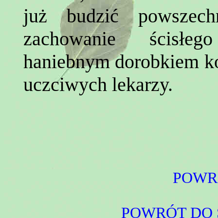
już budzić powszech
zachowanie ścisłeg
haniebnym dorobkiem kor
uczciwych lekarzy.
POWR
POWRÓT DO