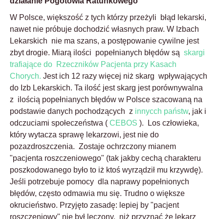
działanie Pogotowia Ratunkowego
W Polsce, większość z tych którzy przeżyli błąd lekarski,
nawet nie próbuje dochodzić własnych praw. W Izbach
Lekarskich nie ma szans, a postępowanie cywilne jest
zbyt drogie. Miarą ilości popełnianych błędów są
skargi
trafiające do Rzeczników Pacjenta przy Kasach
Chorych.
Jest ich 12 razy więcej niż skarg wpływających
do Izb Lekarskich. Ta ilość jest skarg jest porównywalna
z ilością popełnianych błędów w Polsce szacowaną na
podstawie danych pochodzących z
innycch państw
, jak i
odczuciami społeczeństwa (
CEBOS
). Los człowieka,
który wytacza sprawę lekarzowi, jest nie do
pozazdroszczenia. Zostaje ochrzczony mianem
"pacjenta roszczeniowego" (tak jakby cechą charakteru
poszkodowanego było to iż ktoś wyrządził mu krzywdę).
Jeśli potrzebuje pomocy dla naprawy popełnionych
błędów, często odmawia mu się. Trudno o większe
okrucieństwo. Przyjęto zasadę: lepiej by "pacjent
roszczeniowy" nie był leczony, niż przyznać że lekarz