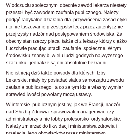
W odczuciu społecznym, obecnie zawód lekarza niestety
przestał być zawodem zaufania publicznego. Należy
podjąć radykalne działania dla przywrócenia zasad etyki
i to nie tuszowanie przestępstw lecz przez autentycznie
przejrzysty nadzór nad postępowaniem środowiska. Za
obecny stan rzeczy płaca także ci z lekarzy którzy ciężko
i uczciwie pracując utracili zaufanie społeczne. W tym
środowisku znamy b. wielu ludzi godnych najwyższego
szacunku, jednakże są oni absolutnie bezradni.
Nie istnieją dziś także powody dla których Izby
Lekarskie, miały by posiadać status samorządu zawodu
zaufania publicznego, a co za tym idzie własny wymiar
sprawiedliwości powołany mocą ustawy.
W interesie publicznym jest by, jak we Francji, nadzór
nad Służbą Zdrowia sprawowali managerowie czy
administratorzy a nie lobby profesorsko ordynatorskie.
Należy zmierzać do likwidacji ministerstwa zdrowia i
przejącia jego obowiązków przez ministerstwo