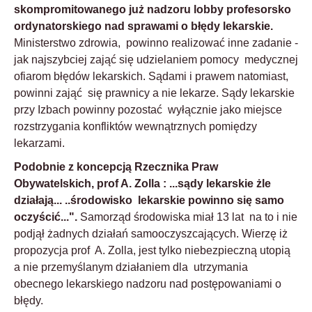
skompromitowanego już nadzoru lobby profesorsko
ordynatorskiego nad sprawami o błędy lekarskie.
Ministerstwo zdrowia, powinno realizować inne zadanie -
jak najszybciej zająć się udzielaniem pomocy medycznej
ofiarom błędów lekarskich. Sądami i prawem natomiast,
powinni zająć się prawnicy a nie lekarze. Sądy lekarskie
przy Izbach powinny pozostać wyłącznie jako miejsce
rozstrzygania konfliktów wewnątrznych pomiędzy
lekarzami.
Podobnie z koncepcją Rzecznika Praw
Obywatelskich, prof A. Zolla : ...sądy lekarskie żle
działają... ..środowisko lekarskie powinno się samo
oczyścić...".
Samorząd środowiska miał 13 lat na to i nie
podjął żadnych działań samooczyszcających. Wierzę iż
propozycja prof A. Zolla, jest tylko niebezpieczną utopią
a nie przemyślanym działaniem dla utrzymania
obecnego lekarskiego nadzoru nad postępowaniami o
błędy.