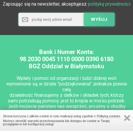
Zapisując się na newsletter, akceptujesz
politykę prywatności
Bank i Numer Konta:
98 2030 0045 1110 0000 0390 6180
BGŻ Oddział w Białymstoku
Wpłaty i pomoc od organizacji i ludzi dobrej woli
wymienione są w dziale "podziękowania". jednakże prawie
całą
działalność finansujemy z datków i składek tych, którzy
sami potrzebują pomocy. jest to kropla w morzu potrzeb.
Jeśli możecie państwo nas wesprzeć, prosimy o choćby
najdrobniejszą wpłatę na działalność stowarzyszenia.
Strona korzysta z plików cookie w celu realizacji usług zgodnie z
Polityką cookies
.
Możesz określić warunki przechowywania lub dostępu do cookie w Twojej
przeglądarce lub konfiguracji usługi.