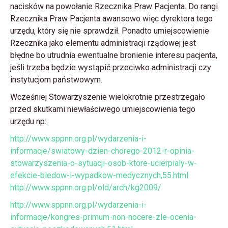
nacisków na powołanie Rzecznika Praw Pacjenta. Do rangi
Rzecznika Praw Pacjenta awansowo więc dyrektora tego
urzędu, który się nie sprawdził. Ponadto umiejscowienie
Rzecznika jako elementu administracji rządowej jest
błędne bo utrudnia ewentualne bronienie interesu pacjenta,
jeśli trzeba będzie wystąpić przeciwko administracji czy
instytucjom państwowym.
Wcześniej Stowarzyszenie wielokrotnie przestrzegało
przed skutkami niewłaściwego umiejscowienia tego
urzędu np:
http://www.sppnn.org.pl/wydarzenia-i-
informacje/swiatowy-dzien-chorego-2012-r-opinia-
stowarzyszenia-o-sytuacji-osob-ktore-ucierpialy-w-
efekcie-bledow-i-wypadkow-medycznych,55.html
http://www.sppnn.org.pl/old/arch/kg2009/
http://www.sppnn.org.pl/wydarzenia-i-
informacje/kongres-primum-non-nocere-zle-ocenia-