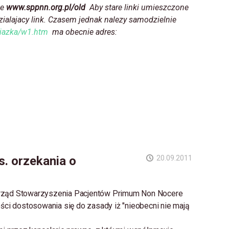
ze
www.sppnn.org.pl/old
Aby stare linki umieszczone
zialajacy link. Czasem jednak nalezy samodzielnie
iazka/w1.htm
ma obecnie adres:
. orzekania o
20.09.2011
arząd Stowarzyszenia Pacjentów Primum Non Nocere
ci dostosowania się do zasady iż "nieobecni nie mają