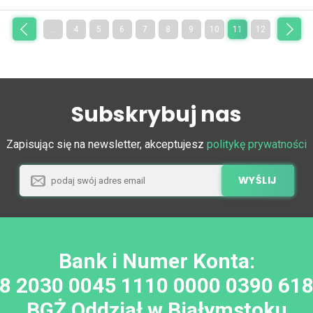
«
następna
...
4
5
6
7
8
9
10
11
12
poprzednia
»
Subskrybuj nas
Zapisując się na newsletter, akceptujesz
politykę prywatności
Bank i Numer Konta:
8 2030 0045 1110 0000 0390 61
BGŻ Oddział w Białymstoku