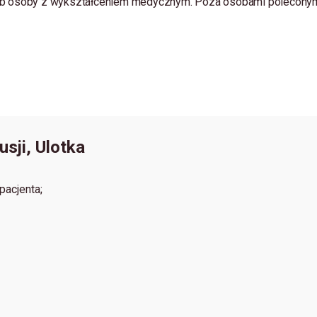
ub osoby z wykształceniem medycznym. Poza osobami poleconymi
sji, Ulotka
pacjenta;