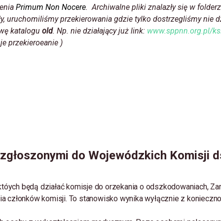
zenia
Primum Non Nocere
. Archiwalne pliki znalazły się w folder
y, uruchomiliśmy przekierowania gdzie tylko dostrzegliśmy nie d
zwę katalogu
old
. Np. nie działający już link:
www.sppnn.org.pl/ks
je przekieroeanie )
 zgłoszonymi do Wojewódzkich Komisji ds
tóych będą działać komisje do orzekania o odszkodowaniach, Z
a członków komisji. To stanowisko wynika wyłącznie z koniecznoś