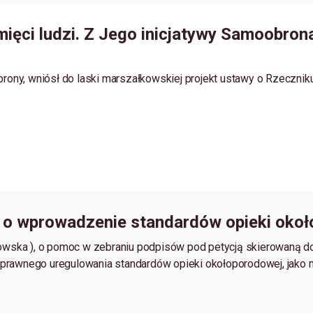
mięci ludzi. Z Jego inicjatywy Samoobron
obrony, wniósł do laski marszałkowskiej projekt ustawy o Rzeczn
E o wprowadzenie standardów opieki okoł
kowska ), o pomoc w zebraniu podpisów pod petycją skierowaną do
 prawnego uregulowania standardów opieki okołoporodowej, jako